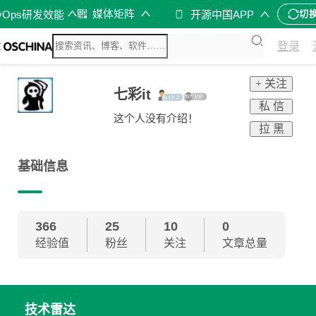
媒体矩阵
vOps研发效能
开源中国APP
切
登录
+ 关注
七彩it
私 信
这个人没有介绍！
拉 黑
基础信息
366
25
10
0
经验值
粉丝
关注
文章总量
技术雷达