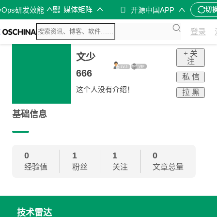
媒体矩阵
vOps研发效能
开源中国APP
切
登录
+ 关
文少
注
666
私 信
这个人没有介绍！
拉 黑
基础信息
0
1
1
0
经验值
粉丝
关注
文章总量
技术雷达