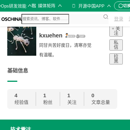
媒体矩阵
vOps研发效能
开源中国APP
切
登录
+ 关
注
kxuehen
私
同甘共苦好度日，清寒亦觉
信
有温暖。
拉
黑
基础信息
4
1
1
0
经验值
粉丝
关注
文章总量
技术雷达