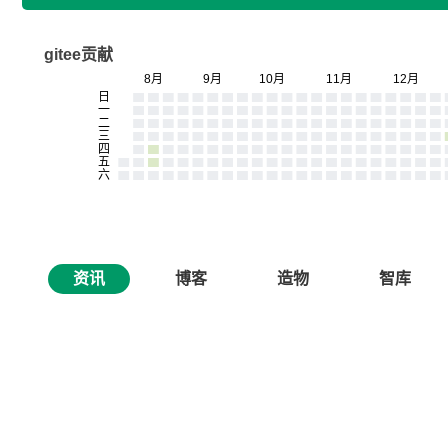
gitee贡献
资讯
博客
造物
智库