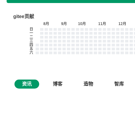
gitee贡献
资讯
博客
造物
智库