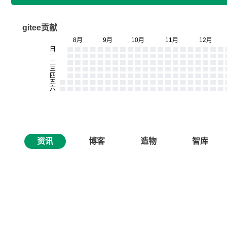
gitee贡献
资讯
博客
造物
智库