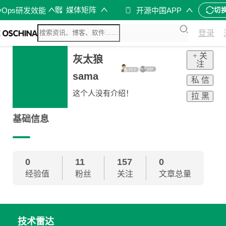
媒体矩阵
vOps研发效能
开源中国APP
切
登录
+ 关
灰太狼
注
sama
私 信
这个人没有介绍！
拉 黑
基础信息
0
11
157
0
经验值
粉丝
关注
文章总量
技术雷达