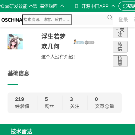
媒体矩阵
vOps研发效能
开源中国APP
切
登录
+ 关
注
浮生若梦
私
欢几何
信
这个人没有介绍！
拉
黑
基础信息
219
5
3
0
经验值
粉丝
关注
文章总量
技术雷达