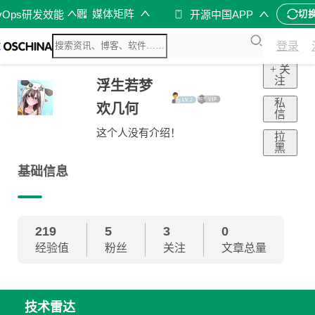
媒体矩阵
vOps研发效能
开源中国APP
切
登录
+ 关
注
浮生若梦
私
欢几何
信
这个人没有介绍！
拉
黑
基础信息
219
5
3
0
经验值
粉丝
关注
文章总量
技术雷达