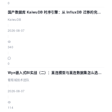
0
国产数据库 KaiwuDB 时序引擎：从 InfluxDB 迁移的完整
技术路径
KaiwuDB
|
2026-08-07
|
340
|
0
Wyn嵌入式BI实战（二）：直连模型与直连数据集怎么选，
参数为什么不生效？| 葡萄城技术团队
葡萄城技术团队
|
2026-08-07
|
114