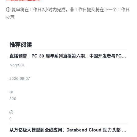
复审将在工作日2小时内完成，非工作日提交将在下一个工作日
处理
推荐阅读
直播预告｜PG 30 周年系列直播第六期：中国开发者与PG内
核——我们改得动吗？我们贡献了什么？
IvorySQL
|
2026-08-07
|
200
|
0
从万亿级大模型到全线应用：Databend Cloud 助力头部 AI