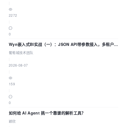
|
2272
|
0
Wyn嵌入式BI实战（一）：JSON API带参数接入，多租户数
据源配置指南 | 葡萄城技术团队
葡萄城技术团队
|
2026-08-07
|
159
|
0
如何给 AI Agent 挑一个靠谱的解析工具？
颖欣