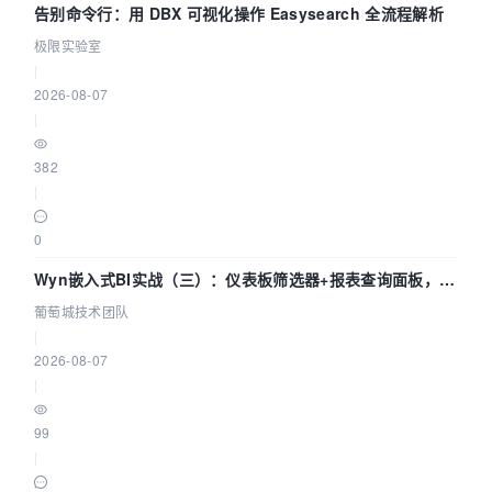
告别命令行：用 DBX 可视化操作 Easysearch 全流程解析
极限实验室
|
2026-08-07
|
382
|
0
Wyn嵌入式BI实战（三）：仪表板筛选器+报表查询面板，参
数联动全闭环
葡萄城技术团队
|
2026-08-07
|
99
|