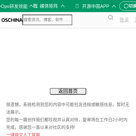
媒体矩阵
vOps研发效能
开源中国APP
切
登录
返回首页
很遗憾，系统检测到您的内容中可能包含违规或敏感信息，暂时无
法展示。
您的每一篇创作我们都珍视并认真对待，复审将在工作日2小时内
完成。感谢您一直以来对社区的支持!
一键提交人工复审