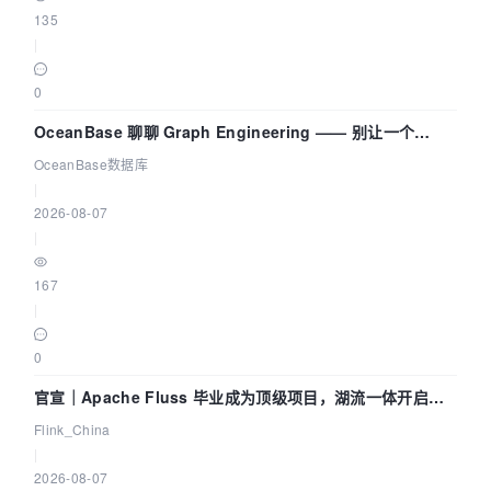
135
|
0
OceanBase 聊聊 Graph Engineering —— 别让一个
Agent 既当运动员又
OceanBase数据库
|
2026-08-07
|
167
|
0
官宣｜Apache Fluss 毕业成为顶级项目，湖流一体开启
Agentic Lake 全面实时化时代
Flink_China
|
2026-08-07