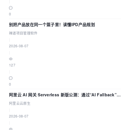
|
0
别把产品放在同一个篮子里！读懂IPD产品规划
禅道项目管理软件
|
2026-08-07
|
127
|
0
阿里云 AI 网关 Serverless 新版公测：通过“AI Fallback”与
拓扑可视化构建 AI 流量治理底座
阿里云云原生
|
2026-08-07
|