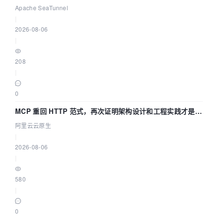
Asia 2026 主题演讲！
Apache SeaTunnel
|
2026-08-06
|
208
|
0
MCP 重回 HTTP 范式，再次证明架构设计和工程实践才是稀
缺资源
阿里云云原生
|
2026-08-06
|
580
|
0