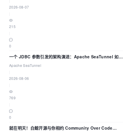
|
2026-08-07
|
215
|
0
一个 JDBC 参数引发的架构演进：Apache SeaTunnel 如何
解决数据同步中的“定时 Flush”难题
Apache SeaTunnel
|
2026-08-06
|
769
|
0
就在明天！白鲸开源与你相约 Community Over Code