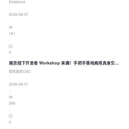
企业构建全链路 Trace 数据管道
Databend
|
2026-08-07
|
181
|
0
南京线下开发者 Workshop 来袭！手把手落地商用具身交互
智能 Agent 应用
哈哈欧尼OSC
|
2026-08-07
|
266
|
0