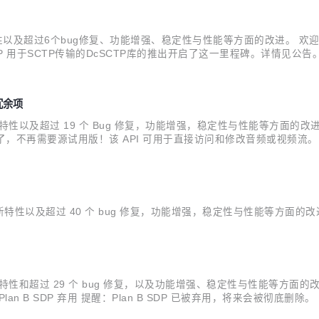
新特性以及超过6个bug修复、功能增强、稳定性与性能等方面的改进。 欢
SCTP传输的DcSCTP库的推出开启了这一里程碑。详情见公告。 02. 功能及问
类型：Feature 问题 ID：1146942 描述：chromium/webrtc使用...
 冗余项
特性以及超过 19 个 Bug 修复，功能增强，稳定性与性能等方面的改进。 01.
，不再需要源试用版！该 API 可用于直接访问和修改音频或视频流。 更多有关信息见：h
ExtmapAllowM...
2 个新特性以及超过 40 个 bug 修复，功能增强，稳定性与性能等方面的
2 个新特性和超过 29 个 bug 修复，以及功能增强、稳定性与性能等方
DP 弃用 提醒：Plan B SDP 已被弃用，将来会被彻底删除。 时间线见：http
ediaStream 和 WebCodecs ...