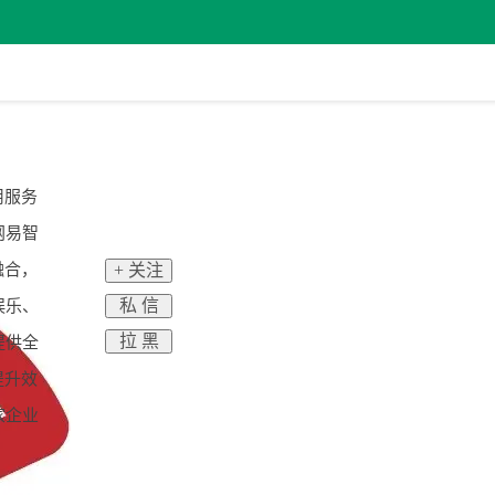
用服务
网易智
融合，
+ 关注
私 信
娱乐、
拉 黑
提供全
提升效
家企业