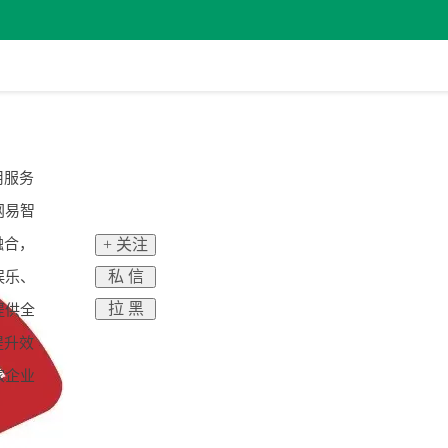
用服务
网易智
融合，
+ 关注
私 信
娱乐、
拉 黑
提供全
提升效
家企业