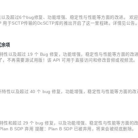
新特性以及超过6个bug修复、功能增强、稳定性与性能等方面的改进。 欢
SCTP传输的DcSCTP库的推出开启了这一里程碑。详情见公告。 02. 功能及问
类型：Feature 问题 ID：1146942 描述：chromium/webrtc使用...
 冗余项
特性以及超过 19 个 Bug 修复，功能增强，稳定性与性能等方面的改进。 01.
，不再需要源试用版！该 API 可用于直接访问和修改音频或视频流。 更多有关信息见：h
ExtmapAllowM...
2 个新特性以及超过 40 个 bug 修复，功能增强，稳定性与性能等方面的
2 个新特性和超过 29 个 bug 修复，以及功能增强、稳定性与性能等方
DP 弃用 提醒：Plan B SDP 已被弃用，将来会被彻底删除。 时间线见：http
ediaStream 和 WebCodecs ...