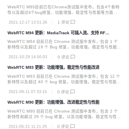
WebRTC M95目前已在Chrome测试版中发布，包含4个新特
性以及超过6个bug修复、功能增强、稳定性与性能等方面的
改进。 欢迎关注网易云信账号，我们将定期翻译 WebRTC 相
2021-12-17 13:51:26
1
评论
关内容，帮助开发者获得最新资讯，走在行业前沿。 01.亮点
功能 dcSCTP 用于SCTP传输的DcSCTP库的推出开启了这一
WebRTC M94 更新：MediaTrack 可插入流、支持 RFC
里程碑。详情见公告。 02. 功能及问题修复 可登陆：https://b
2198 冗余项
ugs.chromium.org/p/webrtc/issues/list 输入问题 ID 即可查
WebRTC M94 目前已在 Chrome 测试版中发布，包含 1 个
询 Bug 详情。 No.1 类型：Feature 问题 ID：1146942 描
新特性以及超过 19 个 Bug 修复，功能增强，稳定性与性能等
述：chromium/webrtc使用...
方面的改进。 01.公共服务公告 1. MediaTrack 可插入流 Me
2021-10-29 14:50:03
0
评论
diaStreamTrack 的可插入流 API 目前可以作为稳定 Web API
的形式获取了，不再需要源试用版！该 API 可用于直接访问和
WebRTC M93 更新：功能增强，稳定性与性能改进
修改音频或视频流。 更多有关信息见：https://web.dev/medi
astreamtrack-insertable-media-processing/ 2. 非标准的 R
WebRTC M93 目前已在 Chrome 测试版中发布，包含 12 个
TCConfiguration.offerExtmapAllowM...
新特性以及超过 40 个 bug 修复，功能增强，稳定性与性能等
方面的改进。
2021-09-11 07:33:15
0
评论
WebRTC M90 更新：功能增强、改进稳定性与性能
WebRTC M90 目前已在 Chrome 测试版中发布，包含 2 个
新特性和超过 29 个 bug 修复，以及功能增强、稳定性与性能
等方面的改进。 欢迎关注本账号，我们将定期翻译 WebRTC
2021-05-21 11:21:25
0
评论
相关内容，帮助开发者获得最新资讯，走在行业前沿。 01. 公