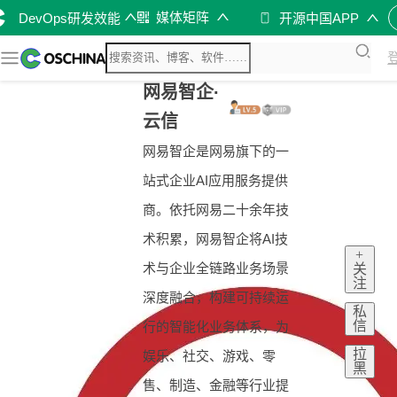
媒体矩阵
DevOps研发效能
开源中国APP
网易智企·
云信
网易智企是网易旗下的一
站式企业AI应用服务提供
商。依托网易二十余年技
术积累，网易智企将AI技
+
术与企业全链路业务场景
关
注
深度融合，构建可持续运
私
信
行的智能化业务体系，为
拉
娱乐、社交、游戏、零
黑
售、制造、金融等行业提