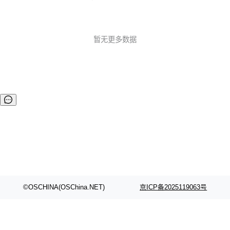
共服务公告 Plan B SDP 弃用 提醒：Plan B SDP 已被弃用，
将来会被彻底删除。 时间线见：https://groups.google.com/
g/discuss-w 02.功能 MediaStreamTrack Insertable Stream
s 源试用版 该 API 是 MediaStream 和 WebCodecs ...
暂无更多数据
©OSCHINA(OSChina.NET)
京ICP备2025119063号