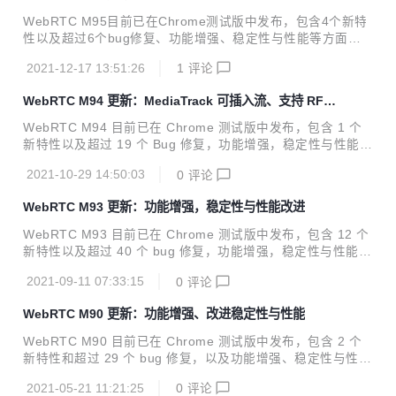
WebRTC M95目前已在Chrome测试版中发布，包含4个新特
性以及超过6个bug修复、功能增强、稳定性与性能等方面的
改进。 欢迎关注网易云信账号，我们将定期翻译 WebRTC 相
2021-12-17 13:51:26
1
评论
关内容，帮助开发者获得最新资讯，走在行业前沿。 01.亮点
功能 dcSCTP 用于SCTP传输的DcSCTP库的推出开启了这一
WebRTC M94 更新：MediaTrack 可插入流、支持 RFC
里程碑。详情见公告。 02. 功能及问题修复 可登陆：https://b
2198 冗余项
ugs.chromium.org/p/webrtc/issues/list 输入问题 ID 即可查
WebRTC M94 目前已在 Chrome 测试版中发布，包含 1 个
询 Bug 详情。 No.1 类型：Feature 问题 ID：1146942 描
新特性以及超过 19 个 Bug 修复，功能增强，稳定性与性能等
述：chromium/webrtc使用...
方面的改进。 01.公共服务公告 1. MediaTrack 可插入流 Me
2021-10-29 14:50:03
0
评论
diaStreamTrack 的可插入流 API 目前可以作为稳定 Web API
的形式获取了，不再需要源试用版！该 API 可用于直接访问和
WebRTC M93 更新：功能增强，稳定性与性能改进
修改音频或视频流。 更多有关信息见：https://web.dev/medi
astreamtrack-insertable-media-processing/ 2. 非标准的 R
WebRTC M93 目前已在 Chrome 测试版中发布，包含 12 个
TCConfiguration.offerExtmapAllowM...
新特性以及超过 40 个 bug 修复，功能增强，稳定性与性能等
方面的改进。
2021-09-11 07:33:15
0
评论
WebRTC M90 更新：功能增强、改进稳定性与性能
WebRTC M90 目前已在 Chrome 测试版中发布，包含 2 个
新特性和超过 29 个 bug 修复，以及功能增强、稳定性与性能
等方面的改进。 欢迎关注本账号，我们将定期翻译 WebRTC
2021-05-21 11:21:25
0
评论
相关内容，帮助开发者获得最新资讯，走在行业前沿。 01. 公