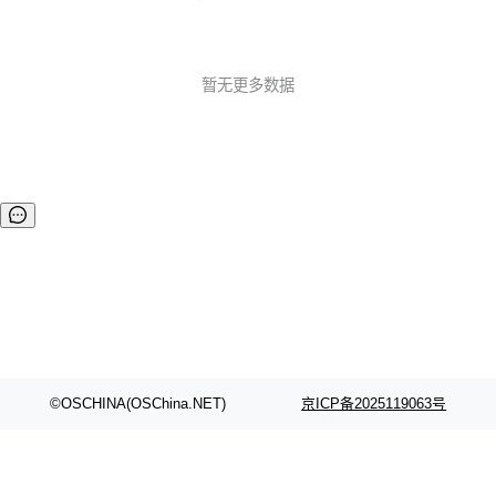
共服务公告 Plan B SDP 弃用 提醒：Plan B SDP 已被弃用，
将来会被彻底删除。 时间线见：https://groups.google.com/
g/discuss-w 02.功能 MediaStreamTrack Insertable Stream
s 源试用版 该 API 是 MediaStream 和 WebCodecs ...
暂无更多数据
©OSCHINA(OSChina.NET)
京ICP备2025119063号