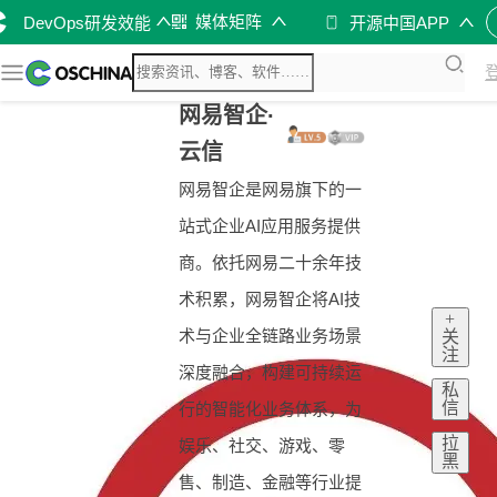
媒体矩阵
DevOps研发效能
开源中国APP
网易智企·
云信
网易智企是网易旗下的一
站式企业AI应用服务提供
商。依托网易二十余年技
术积累，网易智企将AI技
+
术与企业全链路业务场景
关
注
深度融合，构建可持续运
私
信
行的智能化业务体系，为
拉
娱乐、社交、游戏、零
黑
售、制造、金融等行业提