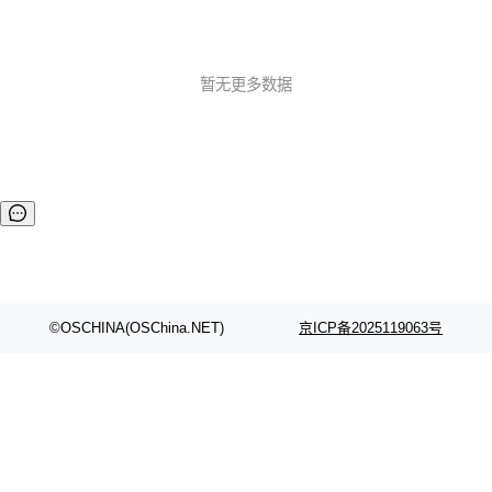
共服务公告 Plan B SDP 弃用 提醒：Plan B SDP 已被弃用，
将来会被彻底删除。 时间线见：https://groups.google.com/
g/discuss-w 02.功能 MediaStreamTrack Insertable Stream
s 源试用版 该 API 是 MediaStream 和 WebCodecs ...
暂无更多数据
©OSCHINA(OSChina.NET)
京ICP备2025119063号