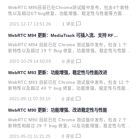
WebRTC M95目前已在Chrome测试版中发布，包含4个新特
性以及超过6个bug修复、功能增强、稳定性与性能等方面的
改进。 欢迎关注网易云信账号，我们将定期翻译 WebRTC 相
2021-12-17 13:51:26
1
评论
关内容，帮助开发者获得最新资讯，走在行业前沿。 01.亮点
功能 dcSCTP 用于SCTP传输的DcSCTP库的推出开启了这一
WebRTC M94 更新：MediaTrack 可插入流、支持 RFC
里程碑。详情见公告。 02. 功能及问题修复 可登陆：https://b
2198 冗余项
ugs.chromium.org/p/webrtc/issues/list 输入问题 ID 即可查
WebRTC M94 目前已在 Chrome 测试版中发布，包含 1 个
询 Bug 详情。 No.1 类型：Feature 问题 ID：1146942 描
新特性以及超过 19 个 Bug 修复，功能增强，稳定性与性能等
述：chromium/webrtc使用...
方面的改进。 01.公共服务公告 1. MediaTrack 可插入流 Me
2021-10-29 14:50:03
0
评论
diaStreamTrack 的可插入流 API 目前可以作为稳定 Web API
的形式获取了，不再需要源试用版！该 API 可用于直接访问和
WebRTC M93 更新：功能增强，稳定性与性能改进
修改音频或视频流。 更多有关信息见：https://web.dev/medi
astreamtrack-insertable-media-processing/ 2. 非标准的 R
WebRTC M93 目前已在 Chrome 测试版中发布，包含 12 个
TCConfiguration.offerExtmapAllowM...
新特性以及超过 40 个 bug 修复，功能增强，稳定性与性能等
方面的改进。
2021-09-11 07:33:15
0
评论
WebRTC M90 更新：功能增强、改进稳定性与性能
WebRTC M90 目前已在 Chrome 测试版中发布，包含 2 个
新特性和超过 29 个 bug 修复，以及功能增强、稳定性与性能
等方面的改进。 欢迎关注本账号，我们将定期翻译 WebRTC
2021-05-21 11:21:25
0
评论
相关内容，帮助开发者获得最新资讯，走在行业前沿。 01. 公