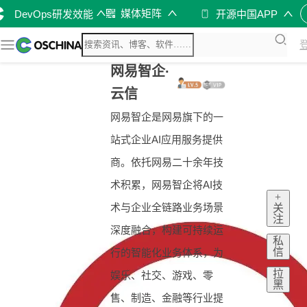
媒体矩阵
DevOps研发效能
开源中国APP
网易智企·
云信
网易智企是网易旗下的一
站式企业AI应用服务提供
商。依托网易二十余年技
术积累，网易智企将AI技
+
术与企业全链路业务场景
关
注
深度融合，构建可持续运
私
信
行的智能化业务体系，为
拉
娱乐、社交、游戏、零
黑
售、制造、金融等行业提