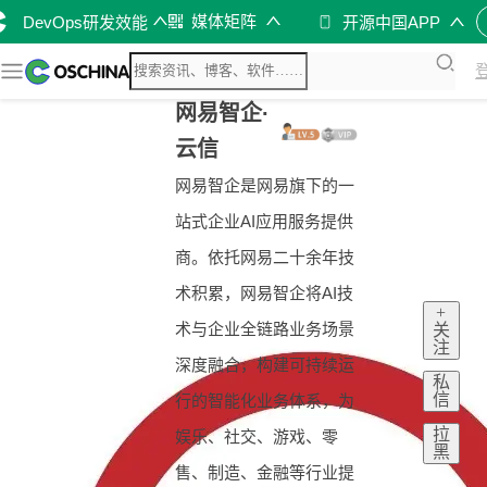
媒体矩阵
DevOps研发效能
开源中国APP
网易智企·
云信
网易智企是网易旗下的一
站式企业AI应用服务提供
商。依托网易二十余年技
术积累，网易智企将AI技
+
术与企业全链路业务场景
关
注
深度融合，构建可持续运
私
信
行的智能化业务体系，为
拉
娱乐、社交、游戏、零
黑
售、制造、金融等行业提