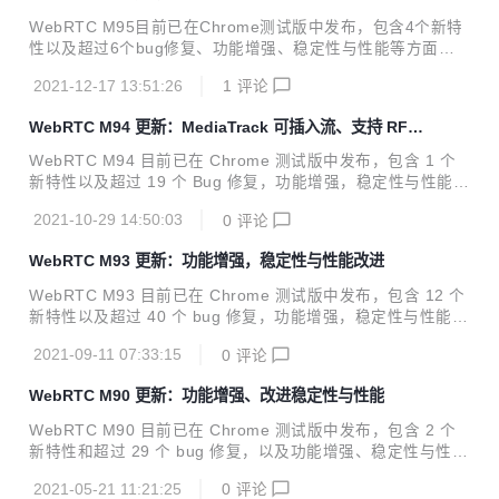
WebRTC M95目前已在Chrome测试版中发布，包含4个新特
性以及超过6个bug修复、功能增强、稳定性与性能等方面的
改进。 欢迎关注网易云信账号，我们将定期翻译 WebRTC 相
2021-12-17 13:51:26
1
评论
关内容，帮助开发者获得最新资讯，走在行业前沿。 01.亮点
功能 dcSCTP 用于SCTP传输的DcSCTP库的推出开启了这一
WebRTC M94 更新：MediaTrack 可插入流、支持 RFC
里程碑。详情见公告。 02. 功能及问题修复 可登陆：https://b
2198 冗余项
ugs.chromium.org/p/webrtc/issues/list 输入问题 ID 即可查
WebRTC M94 目前已在 Chrome 测试版中发布，包含 1 个
询 Bug 详情。 No.1 类型：Feature 问题 ID：1146942 描
新特性以及超过 19 个 Bug 修复，功能增强，稳定性与性能等
述：chromium/webrtc使用...
方面的改进。 01.公共服务公告 1. MediaTrack 可插入流 Me
2021-10-29 14:50:03
0
评论
diaStreamTrack 的可插入流 API 目前可以作为稳定 Web API
的形式获取了，不再需要源试用版！该 API 可用于直接访问和
WebRTC M93 更新：功能增强，稳定性与性能改进
修改音频或视频流。 更多有关信息见：https://web.dev/medi
astreamtrack-insertable-media-processing/ 2. 非标准的 R
WebRTC M93 目前已在 Chrome 测试版中发布，包含 12 个
TCConfiguration.offerExtmapAllowM...
新特性以及超过 40 个 bug 修复，功能增强，稳定性与性能等
方面的改进。
2021-09-11 07:33:15
0
评论
WebRTC M90 更新：功能增强、改进稳定性与性能
WebRTC M90 目前已在 Chrome 测试版中发布，包含 2 个
新特性和超过 29 个 bug 修复，以及功能增强、稳定性与性能
等方面的改进。 欢迎关注本账号，我们将定期翻译 WebRTC
2021-05-21 11:21:25
0
评论
相关内容，帮助开发者获得最新资讯，走在行业前沿。 01. 公