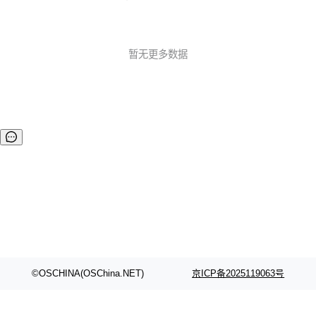
共服务公告 Plan B SDP 弃用 提醒：Plan B SDP 已被弃用，
将来会被彻底删除。 时间线见：https://groups.google.com/
g/discuss-w 02.功能 MediaStreamTrack Insertable Stream
s 源试用版 该 API 是 MediaStream 和 WebCodecs ...
暂无更多数据
©OSCHINA(OSChina.NET)
京ICP备2025119063号