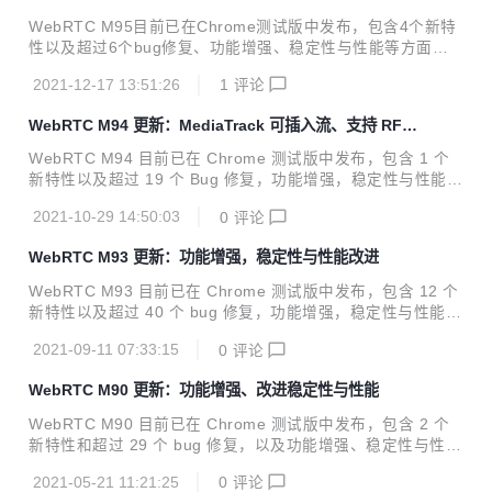
WebRTC M95目前已在Chrome测试版中发布，包含4个新特
性以及超过6个bug修复、功能增强、稳定性与性能等方面的
改进。 欢迎关注网易云信账号，我们将定期翻译 WebRTC 相
2021-12-17 13:51:26
1
评论
关内容，帮助开发者获得最新资讯，走在行业前沿。 01.亮点
功能 dcSCTP 用于SCTP传输的DcSCTP库的推出开启了这一
WebRTC M94 更新：MediaTrack 可插入流、支持 RFC
里程碑。详情见公告。 02. 功能及问题修复 可登陆：https://b
2198 冗余项
ugs.chromium.org/p/webrtc/issues/list 输入问题 ID 即可查
WebRTC M94 目前已在 Chrome 测试版中发布，包含 1 个
询 Bug 详情。 No.1 类型：Feature 问题 ID：1146942 描
新特性以及超过 19 个 Bug 修复，功能增强，稳定性与性能等
述：chromium/webrtc使用...
方面的改进。 01.公共服务公告 1. MediaTrack 可插入流 Me
2021-10-29 14:50:03
0
评论
diaStreamTrack 的可插入流 API 目前可以作为稳定 Web API
的形式获取了，不再需要源试用版！该 API 可用于直接访问和
WebRTC M93 更新：功能增强，稳定性与性能改进
修改音频或视频流。 更多有关信息见：https://web.dev/medi
astreamtrack-insertable-media-processing/ 2. 非标准的 R
WebRTC M93 目前已在 Chrome 测试版中发布，包含 12 个
TCConfiguration.offerExtmapAllowM...
新特性以及超过 40 个 bug 修复，功能增强，稳定性与性能等
方面的改进。
2021-09-11 07:33:15
0
评论
WebRTC M90 更新：功能增强、改进稳定性与性能
WebRTC M90 目前已在 Chrome 测试版中发布，包含 2 个
新特性和超过 29 个 bug 修复，以及功能增强、稳定性与性能
等方面的改进。 欢迎关注本账号，我们将定期翻译 WebRTC
2021-05-21 11:21:25
0
评论
相关内容，帮助开发者获得最新资讯，走在行业前沿。 01. 公