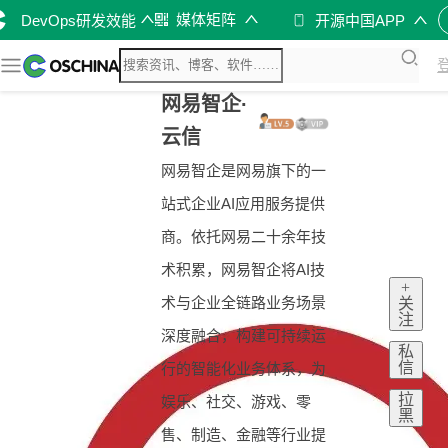
媒体矩阵
DevOps研发效能
开源中国APP
网易智企·
云信
网易智企是网易旗下的一
站式企业AI应用服务提供
商。依托网易二十余年技
术积累，网易智企将AI技
+
术与企业全链路业务场景
关
注
深度融合，构建可持续运
私
信
行的智能化业务体系，为
拉
娱乐、社交、游戏、零
黑
售、制造、金融等行业提