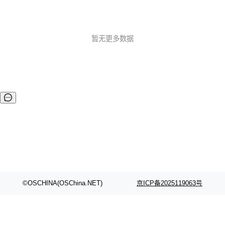
共服务公告 Plan B SDP 弃用 提醒：Plan B SDP 已被弃用，
将来会被彻底删除。 时间线见：https://groups.google.com/
g/discuss-w 02.功能 MediaStreamTrack Insertable Stream
s 源试用版 该 API 是 MediaStream 和 WebCodecs ...
暂无更多数据
©OSCHINA(OSChina.NET)
京ICP备2025119063号