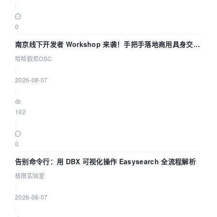
|
0
南京线下开发者 Workshop 来袭！手把手落地商用具身交互
智能 Agent 应用
哈哈欧尼OSC
|
2026-08-07
|
192
|
0
告别命令行：用 DBX 可视化操作 Easysearch 全流程解析
极限实验室
|
2026-08-07
|