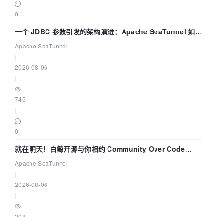
0
一个 JDBC 参数引发的架构演进：Apache SeaTunnel 如何
解决数据同步中的“定时 Flush”难题
Apache SeaTunnel
|
2026-08-06
|
745
|
0
就在明天！白鲸开源与你相约 Community Over Code
Asia 2026 主题演讲！
Apache SeaTunnel
|
2026-08-06
|
208