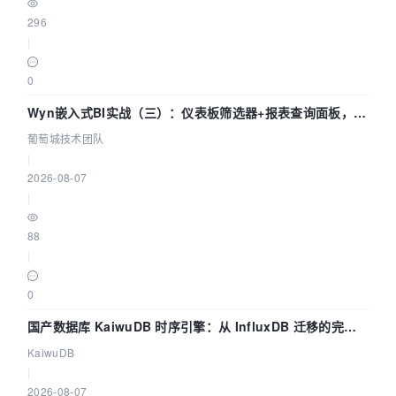
296
|
0
Wyn嵌入式BI实战（三）：仪表板筛选器+报表查询面板，参
数联动全闭环
葡萄城技术团队
|
2026-08-07
|
88
|
0
国产数据库 KaiwuDB 时序引擎：从 InfluxDB 迁移的完整
技术路径
KaiwuDB
|
2026-08-07