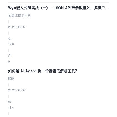
Wyn嵌入式BI实战（一）：JSON API带参数接入，多租户数
据源配置指南 | 葡萄城技术团队
葡萄城技术团队
|
2026-08-07
|
126
|
0
如何给 AI Agent 挑一个靠谱的解析工具？
颖欣
|
2026-08-07
|
184
|