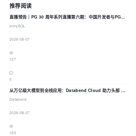
推荐阅读
直播预告｜PG 30 周年系列直播第六期：中国开发者与PG内
核——我们改得动吗？我们贡献了什么？
IvorySQL
|
2026-08-07
|
127
|
0
从万亿级大模型到全线应用：Databend Cloud 助力头部 AI
企业构建全链路 Trace 数据管道
Databend
|
2026-08-07
|
163