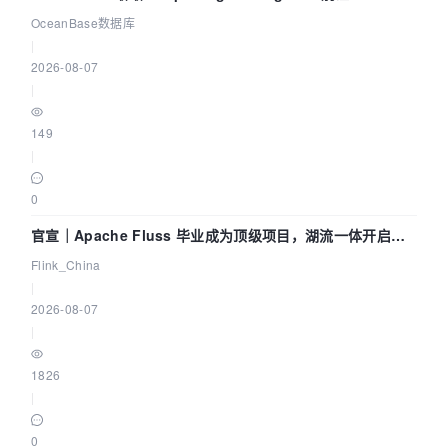
Agent 既当运动员又
OceanBase数据库
|
2026-08-07
|
149
|
0
官宣｜Apache Fluss 毕业成为顶级项目，湖流一体开启
Agentic Lake 全面实时化时代
Flink_China
|
2026-08-07
|
1826
|
0