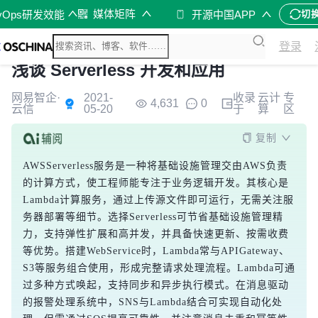
媒体矩阵
vOps研发效能
开源中国APP
切
登录
浅谈 Serverless 开发和应用
网易智企·
2021-
收录
云计
专
4,631
0
云信
05-20
于
算
区
复制
AWSServerless服务是一种将基础设施管理交由AWS负责
的计算方式，使工程师能专注于业务逻辑开发。其核心是
Lambda计算服务，通过上传源文件即可运行，无需关注服
务器部署等细节。选择Serverless可节省基础设施管理精
力，支持弹性扩展和高并发，并具备快速更新、按需收费
等优势。搭建WebService时，Lambda常与APIGateway、
S3等服务组合使用，形成完整请求处理流程。Lambda可通
过多种方式唤起，支持同步和异步执行模式。在消息驱动
的报警处理系统中，SNS与Lambda结合可实现自动化处