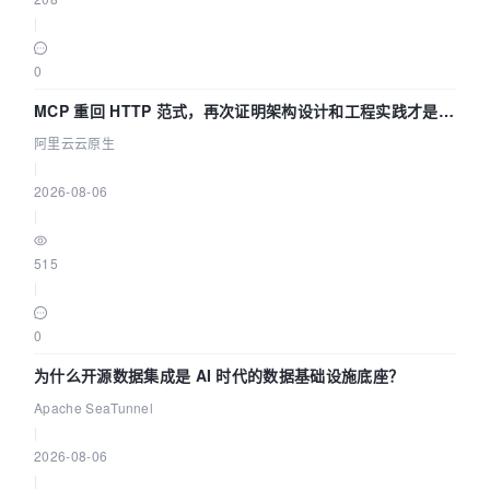
|
0
MCP 重回 HTTP 范式，再次证明架构设计和工程实践才是稀
缺资源
阿里云云原生
|
2026-08-06
|
515
|
0
为什么开源数据集成是 AI 时代的数据基础设施底座？
Apache SeaTunnel
|
2026-08-06
|