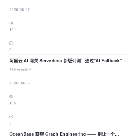
|
2026-08-07
|
101
|
0
阿里云 AI 网关 Serverless 新版公测：通过“AI Fallback”与
拓扑可视化构建 AI 流量治理底座
阿里云云原生
|
2026-08-07
|
135
|
0
OceanBase 聊聊 Graph Engineering —— 别让一个