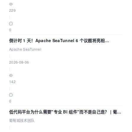
229
|
0
倒计时 1 天！Apache SeaTunnel 6 个议题将亮相
Community Over Code Asia 2026
Apache SeaTunnel
|
2026-08-06
|
142
|
0
低代码平台为什么需要"专业 BI 组件"而不是自己造？ | 葡萄
城技术团队
葡萄城技术团队
|