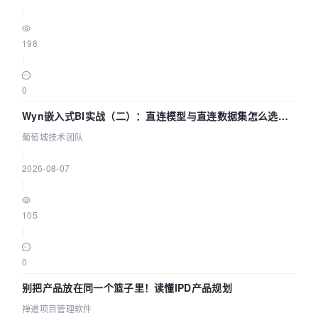
|
198
|
0
Wyn嵌入式BI实战（二）：直连模型与直连数据集怎么选，
参数为什么不生效？| 葡萄城技术团队
葡萄城技术团队
|
2026-08-07
|
105
|
0
别把产品放在同一个篮子里！读懂IPD产品规划
禅道项目管理软件