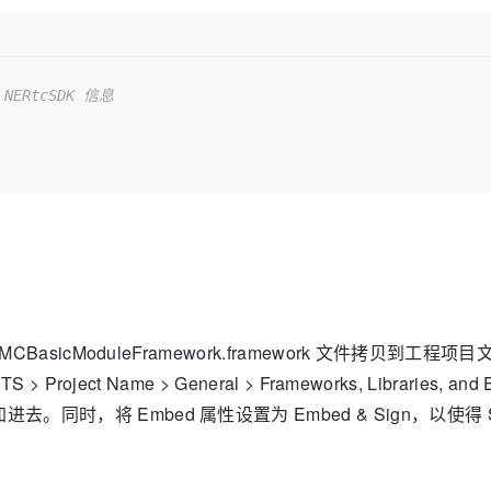
ERtcSDK 信息    
  
NMCBasicModuleFramework.framework 文件拷贝到工程
 > Project Name > General > Frameworks, Libraries,
加进去。同时，将 Embed 属性设置为 Embed & Sign，以