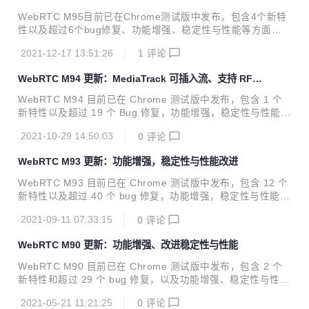
WebRTC M95目前已在Chrome测试版中发布，包含4个新特
性以及超过6个bug修复、功能增强、稳定性与性能等方面的
改进。 欢迎关注网易云信账号，我们将定期翻译 WebRTC 相
2021-12-17 13:51:26
1
评论
关内容，帮助开发者获得最新资讯，走在行业前沿。 01.亮点
功能 dcSCTP 用于SCTP传输的DcSCTP库的推出开启了这一
WebRTC M94 更新：MediaTrack 可插入流、支持 RFC
里程碑。详情见公告。 02. 功能及问题修复 可登陆：https://b
2198 冗余项
ugs.chromium.org/p/webrtc/issues/list 输入问题 ID 即可查
WebRTC M94 目前已在 Chrome 测试版中发布，包含 1 个
询 Bug 详情。 No.1 类型：Feature 问题 ID：1146942 描
新特性以及超过 19 个 Bug 修复，功能增强，稳定性与性能等
述：chromium/webrtc使用...
方面的改进。 01.公共服务公告 1. MediaTrack 可插入流 Me
2021-10-29 14:50:03
0
评论
diaStreamTrack 的可插入流 API 目前可以作为稳定 Web API
的形式获取了，不再需要源试用版！该 API 可用于直接访问和
WebRTC M93 更新：功能增强，稳定性与性能改进
修改音频或视频流。 更多有关信息见：https://web.dev/medi
astreamtrack-insertable-media-processing/ 2. 非标准的 R
WebRTC M93 目前已在 Chrome 测试版中发布，包含 12 个
TCConfiguration.offerExtmapAllowM...
新特性以及超过 40 个 bug 修复，功能增强，稳定性与性能等
方面的改进。
2021-09-11 07:33:15
0
评论
WebRTC M90 更新：功能增强、改进稳定性与性能
WebRTC M90 目前已在 Chrome 测试版中发布，包含 2 个
新特性和超过 29 个 bug 修复，以及功能增强、稳定性与性能
等方面的改进。 欢迎关注本账号，我们将定期翻译 WebRTC
2021-05-21 11:21:25
0
评论
相关内容，帮助开发者获得最新资讯，走在行业前沿。 01. 公