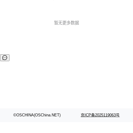
共服务公告 Plan B SDP 弃用 提醒：Plan B SDP 已被弃用，
将来会被彻底删除。 时间线见：https://groups.google.com/
g/discuss-w 02.功能 MediaStreamTrack Insertable Stream
s 源试用版 该 API 是 MediaStream 和 WebCodecs ...
暂无更多数据
©OSCHINA(OSChina.NET)
京ICP备2025119063号