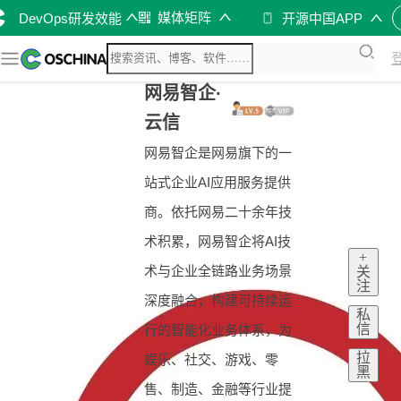
媒体矩阵
DevOps研发效能
开源中国APP
网易智企·
云信
网易智企是网易旗下的一
站式企业AI应用服务提供
商。依托网易二十余年技
术积累，网易智企将AI技
+
术与企业全链路业务场景
关
注
深度融合，构建可持续运
私
信
行的智能化业务体系，为
拉
娱乐、社交、游戏、零
黑
售、制造、金融等行业提