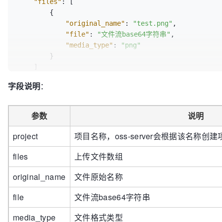
"files"
:
[
{
"original_name"
:
"test.png"
,
"file"
:
"文件流base64字符串"
,
"media_type"
:
"png"
}
]
}
字段说明
：
参数
说明
project
项目名称，oss-server会根据该名称
files
上传文件数组
original_name
文件原始名称
file
文件流base64字符串
media_type
文件格式类型