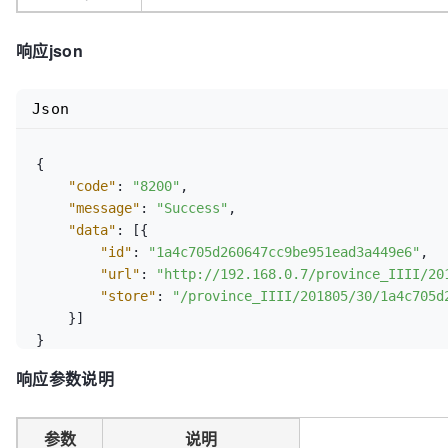
响应json
Json
{
"code"
:
"8200"
,
"message"
:
"Success"
,
"data"
:
[
{
"id"
:
"1a4c705d260647cc9be951ead3a449e6"
,
"url"
:
"http://192.168.0.7/province_IIII/20
"store"
:
"/province_IIII/201805/30/1a4c705d
}
]
}
响应参数说明
参数
说明