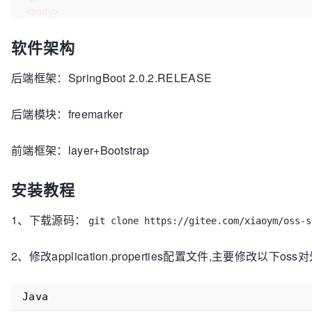
<
body
>
<
form
action
=
"http://192.168.0.7:18000/oss/material
软件架构
<
input
type
=
"file"
name
=
"file"
value
=
"选择文件"
/
<
input
type
=
"submit"
value
=
"提交"
/>
</
form
>
后端框架：SpringBoot 2.0.2.RELEASE
<
iframe
name
=
"uploadIFrame"
style
=
"width: 500px;hei
后端模块：freemarker
</
body
>
</
html
>
前端框架：layer+Bootstrap
安装教程
1、下载源码：
git clone https://gitee.com/xiaoym/oss-s
2、修改application.properties配置文件,主要修改以
Java