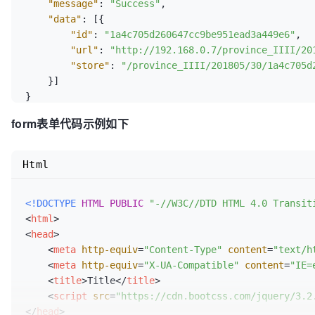
"message"
:
"Success"
,
"data"
:
[
{
"id"
:
"1a4c705d260647cc9be951ead3a449e6"
,
"url"
:
"http://192.168.0.7/province_IIII/20
"store"
:
"/province_IIII/201805/30/1a4c705d
}
]
}
form表单代码示例如下
Html
<!DOCTYPE 
HTML
PUBLIC
"-//W3C//DTD HTML 4.0 Transit
<
html
>
<
head
>
<
meta
http-equiv
=
"Content-Type"
content
=
"text/h
<
meta
http-equiv
=
"X-UA-Compatible"
content
=
"IE=
<
title
>
Title
</
title
>
<
script
src
=
"https://cdn.bootcss.com/jquery/3.2
</
head
>