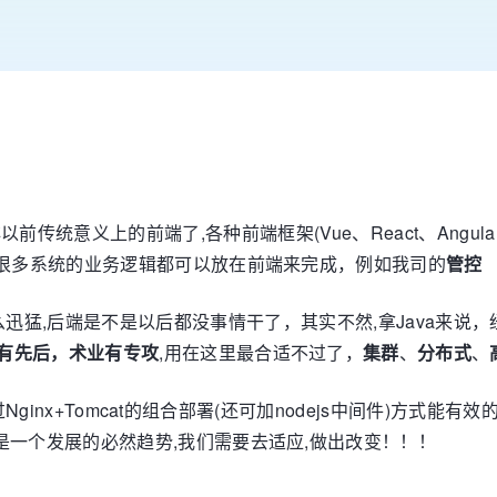
传统意义上的前端了,各种前端框架(Vue、React、Angular.
，很多系统的业务逻辑都可以放在前端来完成，例如我司的
管控
这么迅猛,后端是不是以后都没事情干了，其实不然,拿Java来
有先后，术业有专攻
,用在这里最合适不过了，
集群
、
分布式
、
inx+Tomcat的组合部署(还可加nodejs中间件)方式
是一个发展的必然趋势,我们需要去适应,做出改变！！！