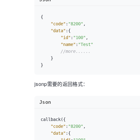
{
"code"
:
"8200"
,
"data"
:
{
"id"
:
"100"
,
"name"
:
"Test"
//more......
}
}
jsonp需要的返回格式：
Json
callback(
{
"code"
:
"8200"
,
"data"
:
{