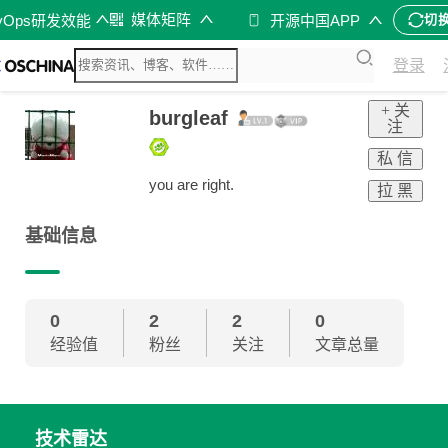
媒体矩阵
vOps研发效能
开源中国APP
切
登录
+ 关
burgleaf
注
私 信
you are right.
拉 黑
基础信息
0
2
2
0
经验值
粉丝
关注
文章总量
技术雷达