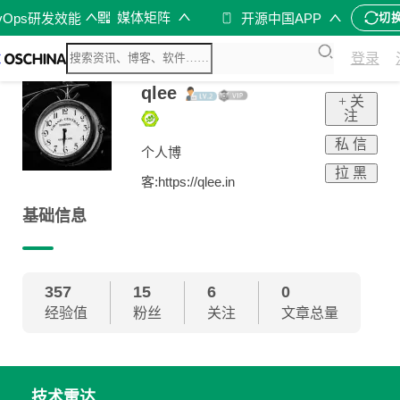
媒体矩阵
vOps研发效能
开源中国APP
切
登录
qlee
+ 关
注
私 信
个人博
拉 黑
客:https://qlee.in
基础信息
357
15
6
0
经验值
粉丝
关注
文章总量
技术雷达