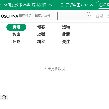
媒体矩阵
vOps研发效能
开源中国APP
切
登录
资讯
博客
造物
智库
动弹
收藏
评论
粉丝
关注
暂无更多数据