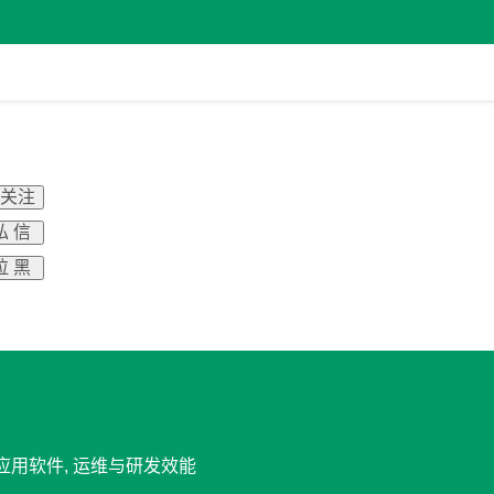
 关注
私 信
拉 黑
, 应用软件, 运维与研发效能