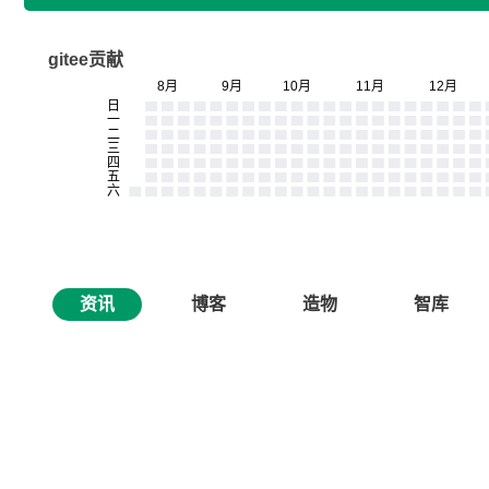
gitee贡献
资讯
博客
造物
智库