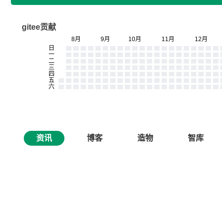
gitee贡献
资讯
博客
造物
智库