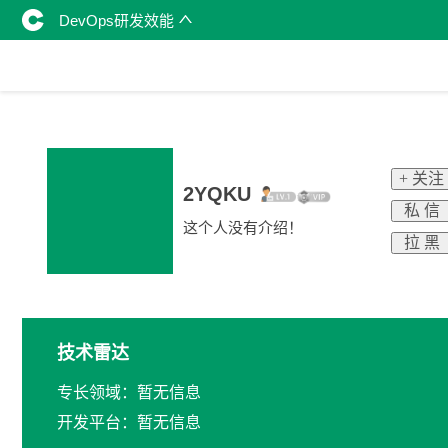
DevOps研发效能
+ 关注
2YQKU
私 信
这个人没有介绍！
拉 黑
技术雷达
专长领域：暂无信息
开发平台：暂无信息