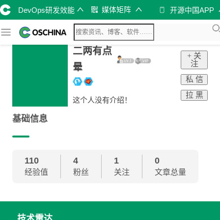
媒体矩阵
DevOps研发效能
开源中国APP
二两有点
+ 关
注
晕
私 信
拉 黑
这个人没有介绍！
基础信息
110
4
1
0
经验值
粉丝
关注
文章总量
技术雷达