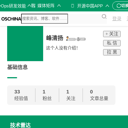
峰
媒体矩阵
vOps研发效能
开源中国APP
切
登录
+ 关注
峰清扬
私 信
这个人没有介绍！
拉 黑
基础信息
33
1
1
0
经验值
粉丝
关注
文章总量
技术雷达