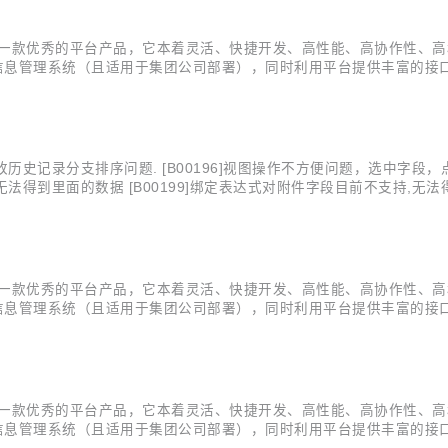
latform）是一款优秀的平台产品，它本着灵活、快捷开发、高性能、高协
有的企业信息管理系统（且适用于集团公司部署），同时利用平台提供丰富
企业自身提高软件质量、缩短开发周期、降低成本做出了巨额大的贡献
工作流修改历史记录分支排序问题. [B00196]视图操作不方便问题，选中字段，点
无法得到里面的数据 [B00199]绑定表达式对附件字段目前不支持,无法得
判断是否有主键，有则不自动生成. [P00115]资源表字段列排序改进。业务按
latform）是一款优秀的平台产品，它本着灵活、快捷开发、高性能、高协
有的企业信息管理系统（且适用于集团公司部署），同时利用平台提供丰富
企业自身提高软件质量、缩短开发周期、降低成本做出了巨额大的贡献
latform）是一款优秀的平台产品，它本着灵活、快捷开发、高性能、高协
有的企业信息管理系统（且适用于集团公司部署），同时利用平台提供丰富