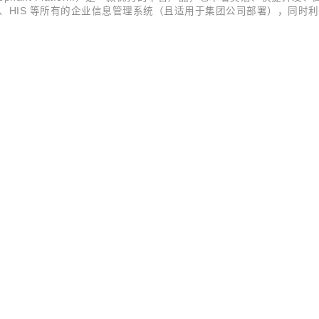
、HR、HIS 等所有的企业信息管理系统（且适用于集团公司部署），
可，他的诸多特性为软件企业自身提高软件质量、缩短开发周期、降低