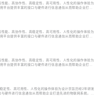
、快捷开发、高性能、高协作性、高稳定性、高可用性、人性化的操作体验为
同时利用平台提供丰富的接口与硬件进行信息通信从而帮助企业打造
成本做出了巨额大的贡献，同时也间接的为下游用户获得更好的
、快捷开发、高性能、高协作性、高稳定性、高可用性、人性化的操作体验为
同时利用平台提供丰富的接口与硬件进行信息通信从而帮助企业打造
成本做出了巨额大的贡献，同时也间接的为下游用户获得更好的
、快捷开发、高性能、高协作性、高稳定性、高可用性、人性化的操作体验为
同时利用平台提供丰富的接口与硬件进行信息通信从而帮助企业打造
成本做出了巨额大的贡献，同时也间接的为下游用户获得更好的
作性、高稳定性、高可用性、人性化的操作体验为设计宗旨历经2年研发
的接口与硬件进行信息通信从而帮助企业打造先进的物联网系统，产
，同时也间接的为下游用户获得更好的产品打下 坚实的基础。