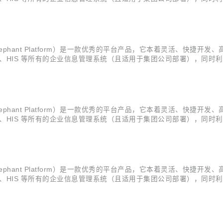
可，他的诸多特性为软件企业自身提高软件质量、缩短开发周期、降低
va Elephant Platform）是一款优秀的平台产品，它本着灵活
、HR、HIS 等所有的企业信息管理系统（且适用于集团公司部署），
可，他的诸多特性为软件企业自身提高软件质量、缩短开发周期、降低
va Elephant Platform）是一款优秀的平台产品，它本着灵活
、HR、HIS 等所有的企业信息管理系统（且适用于集团公司部署），
可，他的诸多特性为软件企业自身提高软件质量、缩短开发周期、降低
va Elephant Platform）是一款优秀的平台产品，它本着灵活
、HR、HIS 等所有的企业信息管理系统（且适用于集团公司部署），
可，他的诸多特性为软件企业自身提高软件质量、缩短开发周期、降低