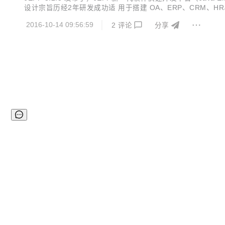
设计宗旨历经2年研发成功适 用于搭建 OA、ERP、CRM
先进的物联网系统，产品一经投向市场 就得到广大客户的认
2016-10-14 09:56:59
2
评论
分享
产品打下 坚实的基础。 发布时间：2...