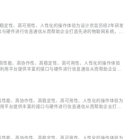
，同时也间接的为下游用户获得更好的产品打下 坚实的基础。
作性、高稳定性、高可用性、人性化的操作体验为设计宗旨历经2年研发
的接口与硬件进行信息通信从而帮助企业打造先进的物联网系统，产
，同时也间接的为下游用户获得更好的产品打下 坚实的基础。
、快捷开发、高性能、高协作性、高稳定性、高可用性、人性化的操作体验
，同时利用平台提供丰富的接口与硬件进行信息通信从而帮助企业打
低成本做出了巨额大的贡献，同时也间接的为下游用户获得更好
、快捷开发、高性能、高协作性、高稳定性、高可用性、人性化的操作体验为
同时利用平台提供丰富的接口与硬件进行信息通信从而帮助企业打造
成本做出了巨额大的贡献，同时也间接的为下游用户获得更好的
、快捷开发、高性能、高协作性、高稳定性、高可用性、人性化的操作体验为