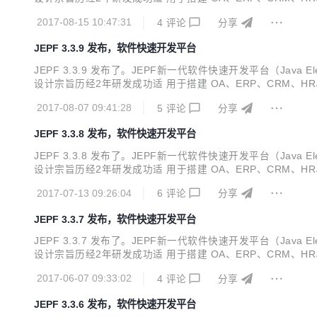
先进的物联网系统，产品一经投向市场 就得到广大客户的认
2017-08-15 10:47:31
4
评论
分享
产品打下 坚实的基础。 发布时间：2...
JEPF 3.3.9 发布，软件快速开发平台
JEPF 3.3.9 发布了。JEPF新一代软件快速开发平台（Ja
设计宗旨历经2年研发成功适 用于搭建 OA、ERP、CRM
先进的物联网系统，产品一经投向市场 就得到广大客户的认
2017-08-07 09:41:28
5
评论
分享
产品打下 坚实的基础。 发布时间：2...
JEPF 3.3.8 发布，软件快速开发平台
JEPF 3.3.8 发布了。JEPF新一代软件快速开发平台（Ja
设计宗旨历经2年研发成功适 用于搭建 OA、ERP、CRM
先进的物联网系统，产品一经投向市场 就得到广大客户的认
2017-07-13 09:26:04
6
评论
分享
产品打下 坚实的基础。 发布时间：2...
JEPF 3.3.7 发布，软件快速开发平台
JEPF 3.3.7 发布了。JEPF新一代软件快速开发平台（Ja
设计宗旨历经2年研发成功适 用于搭建 OA、ERP、CRM
先进的物联网系统，产品一经投向市场 就得到广大客户的认
2017-06-07 09:33:02
4
评论
分享
产品打下 坚实的基础。 发布时间：2...
JEPF 3.3.6 发布，软件快速开发平台