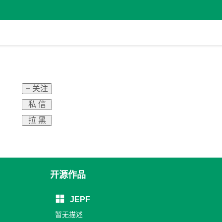
+ 关注
私 信
拉 黑
开源作品
JEPF
暂无描述