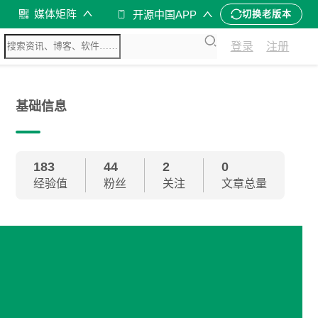
媒体矩阵
开源中国APP
切换老版本
登录
注册
基础信息
183
44
2
0
经验值
粉丝
关注
文章总量