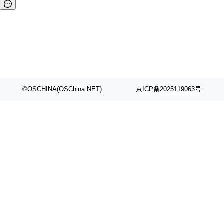
©OSCHINA(OSChina.NET)
京ICP备2025119063号