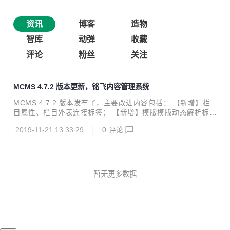
资讯
博客
造物
智库
动弹
收藏
评论
粉丝
关注
MCMS 4.7.2 版本更新，铭飞内容管理系统
MCMS 4.7.2 版本发布了，主要改进内容包括： 【新增】栏
目属性、栏目外表连接标签； 【新增】模版模版动态解析标签
演示 【修复】部分标签解析bug 【修复】sprinboot jar包、w
2019-11-21 13:33:29
0
评论
ar包运行部署问题 【修复】百度编辑器bug 【修复】修复mst
ore的模版、插件 【修复】阿里资源库同步
暂无更多数据