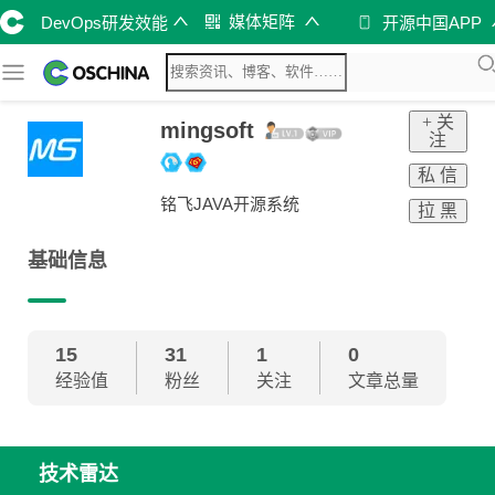
媒体矩阵
DevOps研发效能
开源中国APP
+ 关
mingsoft
注
私 信
铭飞JAVA开源系统
拉 黑
基础信息
15
31
1
0
经验值
粉丝
关注
文章总量
技术雷达