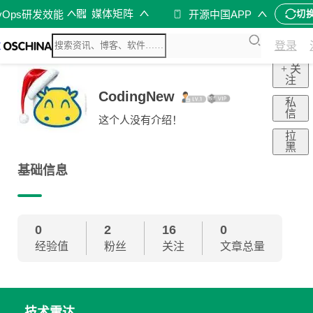
媒体矩阵
vOps研发效能
开源中国APP
切
登录
+ 关
注
CodingNew
私
信
这个人没有介绍！
拉
黑
基础信息
0
2
16
0
经验值
粉丝
关注
文章总量
技术雷达