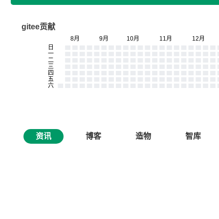
gitee贡献
资讯
博客
造物
智库