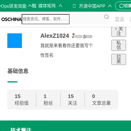
媒体矩阵
vOps研发效能
开源中国APP
切
登录
+ 关
注
AlexZ1024
私
我就是来看看你还要我写个
信
性签名
拉
黑
基础信息
15
1
15
0
经验值
粉丝
关注
文章总量
技术雷达