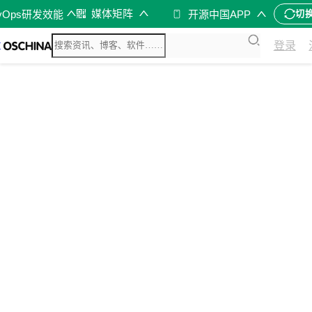
媒体矩阵
vOps研发效能
开源中国APP
切
登录