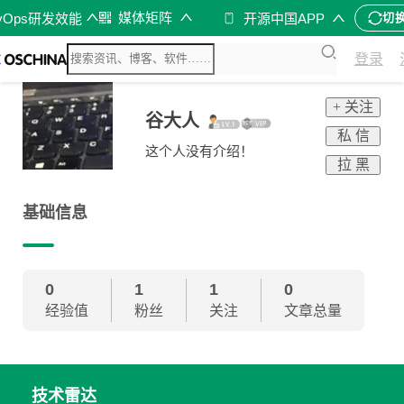
媒体矩阵
vOps研发效能
开源中国APP
切
登录
+ 关注
谷大人
私 信
这个人没有介绍！
拉 黑
基础信息
0
1
1
0
经验值
粉丝
关注
文章总量
技术雷达