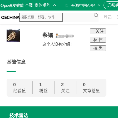
媒体矩阵
vOps研发效能
开源中国APP
切
登录
+ 关注
蔡镭
私 信
这个人没有介绍！
拉 黑
基础信息
0
1
2
0
经验值
粉丝
关注
文章总量
技术雷达