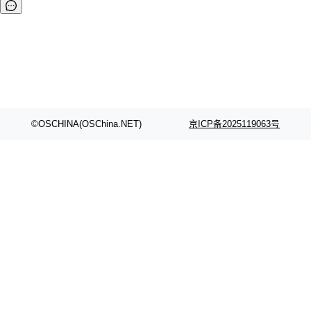
©OSCHINA(OSChina.NET)
京ICP备2025119063号