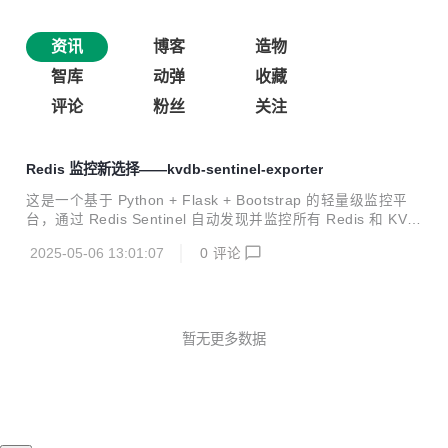
资讯
博客
造物
智库
动弹
收藏
评论
粉丝
关注
Redis 监控新选择——kvdb-sentinel-exporter
这是一个基于 Python + Flask + Bootstrap 的轻量级监控平
台，通过 Redis Sentinel 自动发现并监控所有 Redis 和 KVro
cks 实例（包括主从节点），支持与 Prometheus + Grafana
2025-05-06 13:01:07
0
评论
集成。相比传统的 redis-exporter/kvrocks-exporter，无需为
每个节点单独配置 Exporter，也无需手动更新 Prometheus
配置，新增主从节点后可自动接入监控。一个 Grafana 看板
即可统一展示 Redis 与 KVrocks 状态，简化运维，提高效
率，适用于中大型使用 Redis/KVrocks 的系统。 项...
暂无更多数据