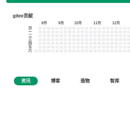
gitee贡献
资讯
博客
造物
智库