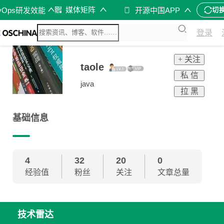
媒体矩阵
vOps研发效能
开源中国APP
切
登录
+ 关注
taole
私 信
java
拉 黑
基础信息
4
32
20
0
经验值
粉丝
关注
文章总量
技术雷达