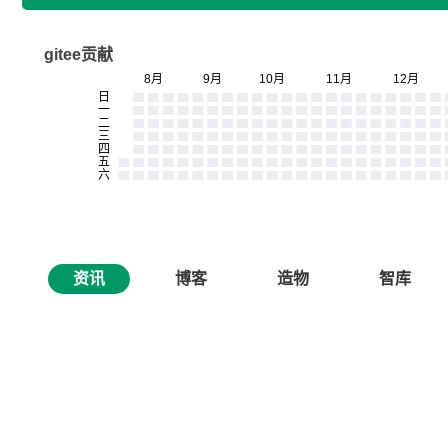
gitee贡献
资讯
博客
造物
智库