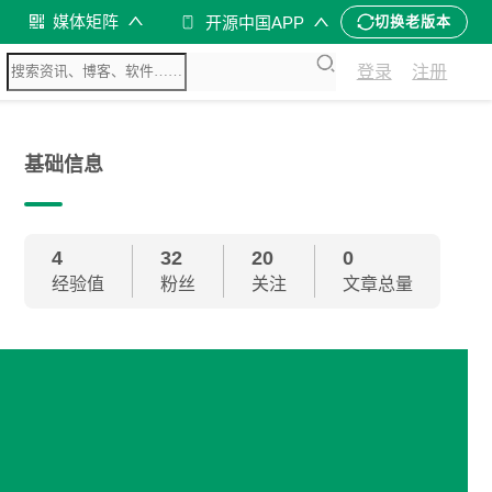
媒体矩阵
开源中国APP
切换老版本
登录
注册
基础信息
4
32
20
0
经验值
粉丝
关注
文章总量