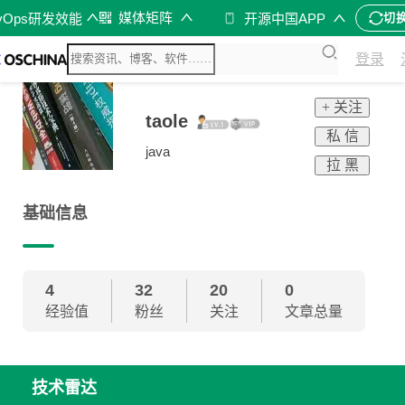
媒体矩阵
vOps研发效能
开源中国APP
切
登录
+ 关注
taole
私 信
java
拉 黑
基础信息
4
32
20
0
经验值
粉丝
关注
文章总量
技术雷达