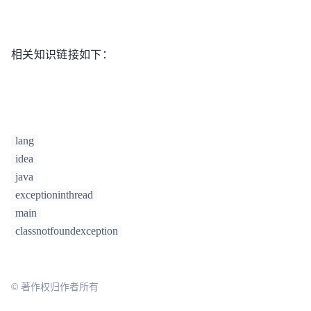
Files\Java\jdk1.8.0_66\jre\lib\jsse.jar;C:\Program 
                tmpValue.add(entryKay);

Files\Java\jdk1.8.0_66\jre\lib\management-agent.jar;
                map2.put(entryValue, (ArrayList<String>) 
Files\Java\jdk1.8.0_66\jre\lib\plugin.jar;C:\Program
tmpValue.clone());

相关知识链接如下：
Files\Java\jdk1.8.0_66\jre\lib\resources.jar;C:\Prog
            }

Files\Java\jdk1.8.0_66\jre\lib\rt.jar;D:\studyCode\e
        }

IDEA 2016.1.3\lib\idea_rt.jar"
        System.out.println(map2);

com.intellij.rt.execution.application.AppMain 
com.tee.effct.code.example.clone.CloneExample3

    }

Exception in thread 
"main"
 java.lang.ClassNotFoundEx
lang
com.tee.effct.code.example.clone.CloneExample3

idea
	at java.net.URLClassLoader.findClass(URLCla
java
	at java.lang.ClassLoader.loadClass(ClassLoa
	at sun.misc.Launcher$AppClassLoader.loadCla
exceptioninthread
	at java.lang.ClassLoader.loadClass(ClassLoa
main
	at java.lang.Class.forName0(Native Method)

classnotfoundexception
	at java.lang.Class.forName(Class.java:
264
)

	at 
com.intellij.rt.execution.application.AppMain.main(
© 著作权归作者所有
Process finished with exit code 
1