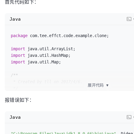
首先代码如下：
Java
package
 com.tee.effct.code.example.clone;

import
import
import
 java.util.Map;

/**

 * Created by tll on 2017/4/6.

展开代码
▼
 */
public
class
CloneExample3
 {

报错误如下：
public
static
void
main
(String[] args)
 {

        Map<String, String> map1 = 
new
HashMap
<>();

        map1.put(
"x"
, 
"y"
);

Java
        map1.put(
"a"
, 
"b"
);

        map1.put(
"c"
, 
"d"
);

"C:\Program Files\Java\jdk1.8.0_66\bin\java"
 -Didea