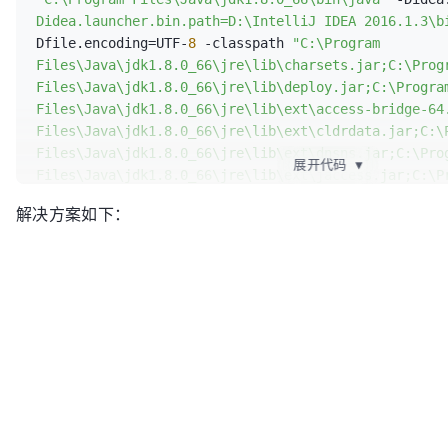
        map1.put(
"e"
, 
"d"
);

Didea.launcher.bin.path=D:\IntelliJ IDEA 2016.1.3\b
        map1.put(
"f"
, 
"b"
);

Dfile.encoding=UTF-
8
 -classpath 
"C:\Program 
        map1.put(
"m"
, 
"n"
);

Files\Java\jdk1.8.0_66\jre\lib\charsets.jar;C:\Progr
Files\Java\jdk1.8.0_66\jre\lib\deploy.jar;C:\Program
        Map<String, ArrayList<String>> map2 = 
new
H
Files\Java\jdk1.8.0_66\jre\lib\ext\access-bridge-64.
String
entryValue
=
null
;

Files\Java\jdk1.8.0_66\jre\lib\ext\cldrdata.jar;C:\P
String
entryKay
=
null
;

Files\Java\jdk1.8.0_66\jre\lib\ext\dnsns.jar;C:\Prog
        ArrayList<String> tmpValue = 
new
ArrayList
<
展开代码
▼
Files\Java\jdk1.8.0_66\jre\lib\ext\jaccess.jar;C:\Pr
        ArrayList<String> tmpMap2Value = 
new
ArrayL
Files\Java\jdk1.8.0_66\jre\lib\ext\jfxrt.jar;C:\Prog
for
 (Map.Entry<String, String> entry : map1.
解决方案如下：
Files\Java\jdk1.8.0_66\jre\lib\ext\localedata.jar;C:
            tmpValue.clear();

Files\Java\jdk1.8.0_66\jre\lib\ext\nashorn.jar;C:\Pr
            tmpMap2Value.clear();

Files\Java\jdk1.8.0_66\jre\lib\ext\sunec.jar;C:\Prog
            entryKay = entry.getKey();

Files\Java\jdk1.8.0_66\jre\lib\ext\sunjce_provider.j
            entryValue = entry.getValue();

Files\Java\jdk1.8.0_66\jre\lib\ext\sunmscapi.jar;C:\
Files\Java\jdk1.8.0_66\jre\lib\ext\sunpkcs11.jar;C:\
if
 (map2.keySet().contains(entryValue)) 
Files\Java\jdk1.8.0_66\jre\lib\ext\zipfs.jar;C:\Prog
                tmpMap2Value = map2.get(entryValue);

Files\Java\jdk1.8.0_66\jre\lib\javaws.jar;C:\Program
                tmpMap2Value.add(entryKay);

Files\Java\jdk1.8.0_66\jre\lib\jce.jar;C:\Program 
                map2.put(entryValue, (ArrayList<String>) 
Files\Java\jdk1.8.0_66\jre\lib\jfr.jar;C:\Program 
tmpMap2Value.clone());

Files\Java\jdk1.8.0_66\jre\lib\jfxswt.jar;C:\Program
            } 
else
 {
