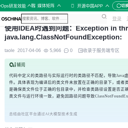
媒体矩阵
vOps研发效能
开源中国APP
切
登录
使用IDEA时遇到问题：Exception in thre
java.lang.ClassNotFoundException:
taole
2017-04-06
5,966
0
收录于
服务端
专区
代码中定义的类路径与实际运行时的类路径不匹配，导致Java
件。具体表现为编译后的类文件未放置在正确的目录下，或者
是确保类文件位于正确的包目录中，并检查类路径设置是否正
类文件与运行环境一致，避免因路径问题导致ClassNotFoundExc
总结由社区平台通过AI大模型技术生成