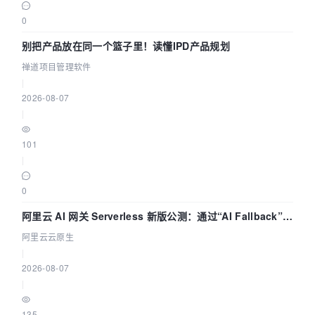
0
别把产品放在同一个篮子里！读懂IPD产品规划
禅道项目管理软件
|
2026-08-07
|
101
|
0
阿里云 AI 网关 Serverless 新版公测：通过“AI Fallback”与
拓扑可视化构建 AI 流量治理底座
阿里云云原生
|
2026-08-07
|
135