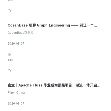
|
0
OceanBase 聊聊 Graph Engineering —— 别让一个
Agent 既当运动员又
OceanBase数据库
|
2026-08-07
|
149
|
0
官宣｜Apache Fluss 毕业成为顶级项目，湖流一体开启
Agentic Lake 全面实时化时代
Flink_China
|
2026-08-07
|