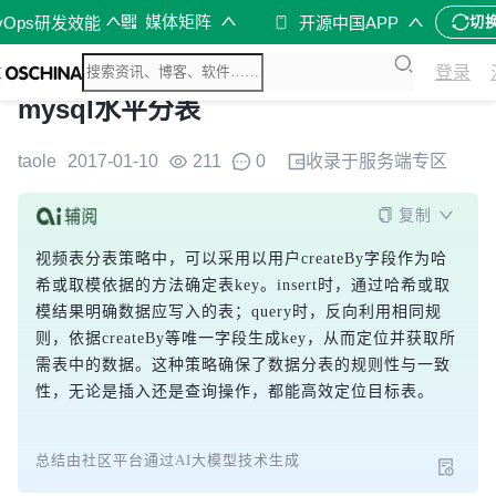
媒体矩阵
vOps研发效能
开源中国APP
切
登录
mysql水平分表
taole
2017-01-10
211
0
收录于
服务端
专区
复制
视频表分表策略中，可以采用以用户createBy字段作为哈
希或取模依据的方法确定表key。insert时，通过哈希或取
模结果明确数据应写入的表；query时，反向利用相同规
则，依据createBy等唯一字段生成key，从而定位并获取所
需表中的数据。这种策略确保了数据分表的规则性与一致
性，无论是插入还是查询操作，都能高效定位目标表。
总结由社区平台通过AI大模型技术生成