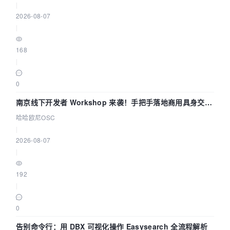
|
2026-08-07
|
168
|
0
南京线下开发者 Workshop 来袭！手把手落地商用具身交互
智能 Agent 应用
哈哈欧尼OSC
|
2026-08-07
|
192
|
0
告别命令行：用 DBX 可视化操作 Easysearch 全流程解析