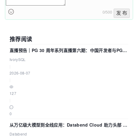
0/500
发 布
推荐阅读
直播预告｜PG 30 周年系列直播第六期：中国开发者与PG内
核——我们改得动吗？我们贡献了什么？
IvorySQL
|
2026-08-07
|
127
|
0
从万亿级大模型到全线应用：Databend Cloud 助力头部 AI
企业构建全链路 Trace 数据管道
Databend