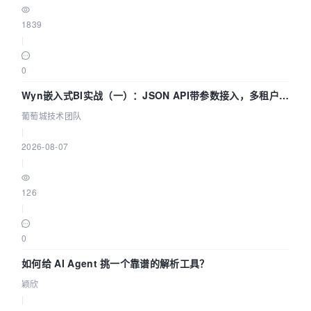
1839
|
0
Wyn嵌入式BI实战（一）：JSON API带参数接入，多租户数
据源配置指南 | 葡萄城技术团队
葡萄城技术团队
|
2026-08-07
|
126
|
0
如何给 AI Agent 挑一个靠谱的解析工具？
颖欣
|