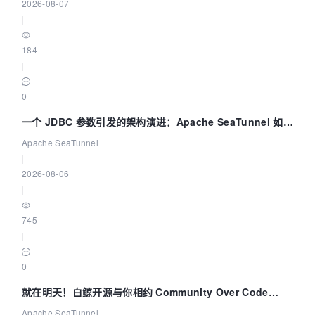
2026-08-07
|
184
|
0
一个 JDBC 参数引发的架构演进：Apache SeaTunnel 如何
解决数据同步中的“定时 Flush”难题
Apache SeaTunnel
|
2026-08-06
|
745
|
0
就在明天！白鲸开源与你相约 Community Over Code
Asia 2026 主题演讲！
Apache SeaTunnel