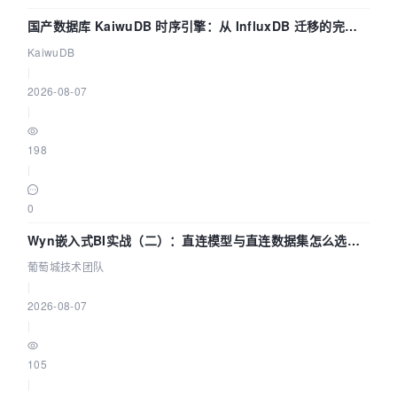
国产数据库 KaiwuDB 时序引擎：从 InfluxDB 迁移的完整
技术路径
KaiwuDB
|
2026-08-07
|
198
|
0
Wyn嵌入式BI实战（二）：直连模型与直连数据集怎么选，
参数为什么不生效？| 葡萄城技术团队
葡萄城技术团队
|
2026-08-07
|
105
|