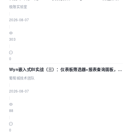
极限实验室
|
2026-08-07
|
303
|
0
Wyn嵌入式BI实战（三）：仪表板筛选器+报表查询面板，参
数联动全闭环
葡萄城技术团队
|
2026-08-07
|
88
|
0