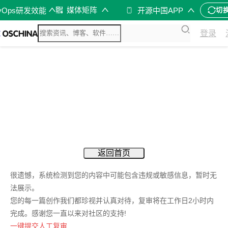
媒体矩阵
vOps研发效能
开源中国APP
切
登录
返回首页
很遗憾，系统检测到您的内容中可能包含违规或敏感信息，暂时无
法展示。
您的每一篇创作我们都珍视并认真对待，复审将在工作日2小时内
完成。感谢您一直以来对社区的支持!
一键提交人工复审