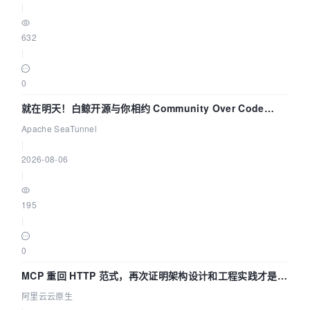
|
632
|
0
就在明天！白鲸开源与你相约 Community Over Code
Asia 2026 主题演讲！
Apache SeaTunnel
|
2026-08-06
|
195
|
0
MCP 重回 HTTP 范式，再次证明架构设计和工程实践才是稀
缺资源
阿里云云原生