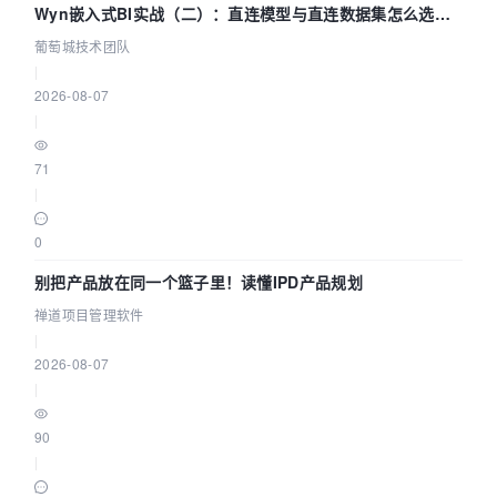
Wyn嵌入式BI实战（二）：直连模型与直连数据集怎么选，
参数为什么不生效？| 葡萄城技术团队
葡萄城技术团队
|
2026-08-07
|
71
|
0
别把产品放在同一个篮子里！读懂IPD产品规划
禅道项目管理软件
|
2026-08-07
|
90
|