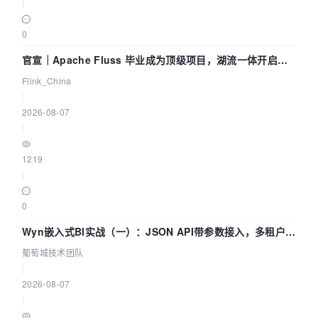
|
0
官宣｜Apache Fluss 毕业成为顶级项目，湖流一体开启
Agentic Lake 全面实时化时代
Flink_China
|
2026-08-07
|
1219
|
0
Wyn嵌入式BI实战（一）：JSON API带参数接入，多租户数
据源配置指南 | 葡萄城技术团队
葡萄城技术团队
|
2026-08-07
|