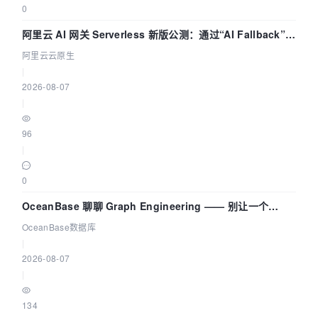
0
阿里云 AI 网关 Serverless 新版公测：通过“AI Fallback”与
拓扑可视化构建 AI 流量治理底座
阿里云云原生
|
2026-08-07
|
96
|
0
OceanBase 聊聊 Graph Engineering —— 别让一个
Agent 既当运动员又
OceanBase数据库
|
2026-08-07
|
134