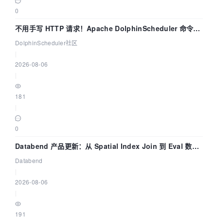
0
不用手写 HTTP 请求！Apache DolphinScheduler 命令行
dsctl 两分钟上手
DolphinScheduler社区
|
2026-08-06
|
181
|
0
Databend 产品更新：从 Spatial Index Join 到 Eval 数据
管道
Databend
|
2026-08-06
|
191