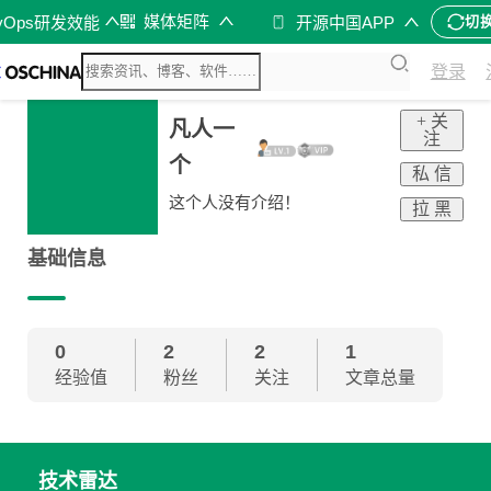
媒体矩阵
vOps研发效能
开源中国APP
切
登录
+ 关
凡人一
注
个
私 信
这个人没有介绍！
拉 黑
基础信息
0
2
2
1
经验值
粉丝
关注
文章总量
技术雷达