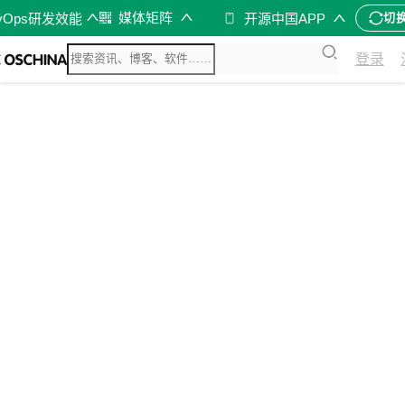
媒体矩阵
vOps研发效能
开源中国APP
切
登录