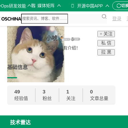
媒体矩阵
vOps研发效能
开源中国APP
切
登录
+ 关注
小唬
私 信
这个人没有介绍！
拉 黑
基础信息
49
3
1
0
经验值
粉丝
关注
文章总量
技术雷达