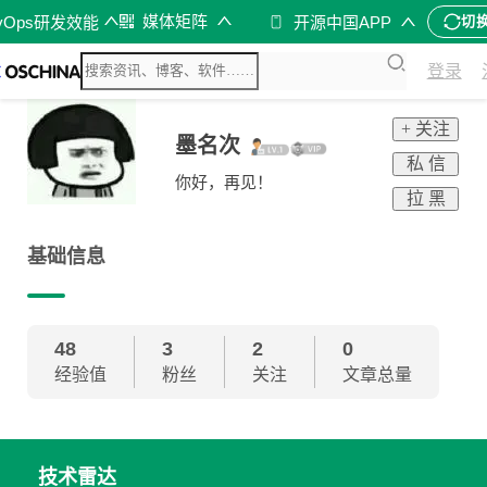
媒体矩阵
vOps研发效能
开源中国APP
切
登录
+ 关注
墨名次
私 信
你好，再见！
拉 黑
基础信息
48
3
2
0
经验值
粉丝
关注
文章总量
技术雷达