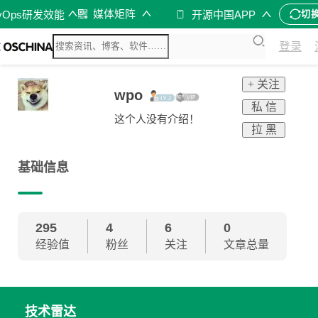
媒体矩阵
vOps研发效能
开源中国APP
切
登录
+ 关注
wpo
私 信
这个人没有介绍！
拉 黑
基础信息
295
4
6
0
经验值
粉丝
关注
文章总量
技术雷达